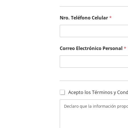
Nro. Teléfono Celular
*
Correo Electrónico Personal
*
T
Acepto los Términos y Con
é
r
Declaro que la información propo
m
i
n
o