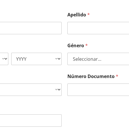
Apellido
*
Género
*
Número Documento
*