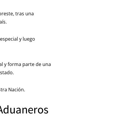
oreste, tras una
aís.
special y luego
al y forma parte de una
Estado.
tra Nación.
Aduaneros