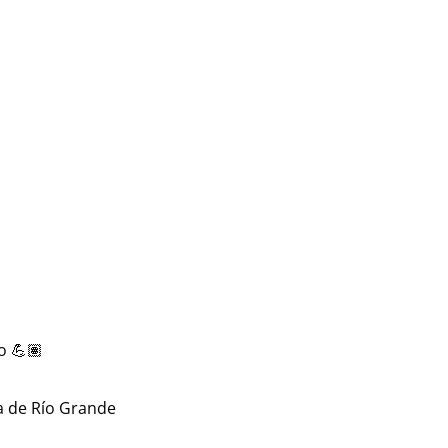
o 💪🏽
na de Río Grande