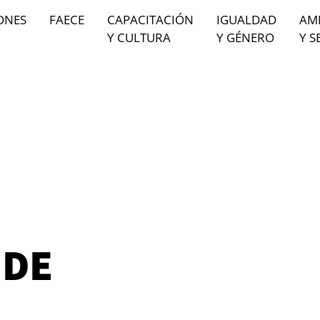
ONES
FAECE
CAPACITACIÓN
IGUALDAD
AM
Y CULTURA
Y GÉNERO
Y S
 DE