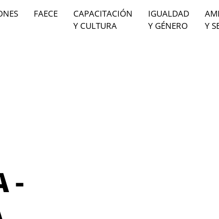
ONES
FAECE
CAPACITACIÓN
IGUALDAD
AM
Y CULTURA
Y GÉNERO
Y S
 -
A