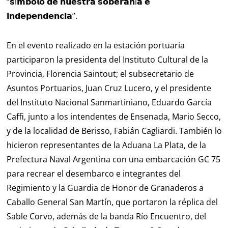
“𝘀í𝗺𝗯𝗼𝗹𝗼 𝗱𝗲 𝗻𝘂𝗲𝘀𝘁𝗿𝗮 𝘀𝗼𝗯𝗲𝗿𝗮𝗻í𝗮 𝗲
𝗶𝗻𝗱𝗲𝗽𝗲𝗻𝗱𝗲𝗻𝗰𝗶𝗮”.
En el evento realizado en la estación portuaria
participaron la presidenta del Instituto Cultural de la
Provincia, Florencia Saintout; el subsecretario de
Asuntos Portuarios, Juan Cruz Lucero, y el presidente
del Instituto Nacional Sanmartiniano, Eduardo García
Caffi, junto a los intendentes de Ensenada, Mario Secco,
y de la localidad de Berisso, Fabián Cagliardi. También lo
hicieron representantes de la Aduana La Plata, de la
Prefectura Naval Argentina con una embarcación GC 75
para recrear el desembarco e integrantes del
Regimiento y la Guardia de Honor de Granaderos a
Caballo General San Martín, que portaron la réplica del
Sable Corvo, además de la banda Río Encuentro, del