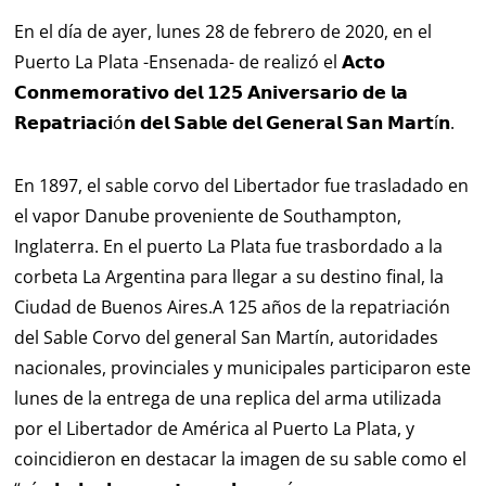
En el día de ayer, lunes 28 de febrero de 2020, en el
Puerto La Plata -Ensenada- de realizó el 𝗔𝗰𝘁𝗼
𝗖𝗼𝗻𝗺𝗲𝗺𝗼𝗿𝗮𝘁𝗶𝘃𝗼 𝗱𝗲𝗹 𝟭𝟮𝟱 𝗔𝗻𝗶𝘃𝗲𝗿𝘀𝗮𝗿𝗶𝗼 𝗱𝗲 𝗹𝗮
𝗥𝗲𝗽𝗮𝘁𝗿𝗶𝗮𝗰𝗶ó𝗻 𝗱𝗲𝗹 𝗦𝗮𝗯𝗹𝗲 𝗱𝗲𝗹 𝗚𝗲𝗻𝗲𝗿𝗮𝗹 𝗦𝗮𝗻 𝗠𝗮𝗿𝘁í𝗻.
En 1897, el sable corvo del Libertador fue trasladado en
el vapor Danube proveniente de Southampton,
Inglaterra. En el puerto La Plata fue trasbordado a la
corbeta La Argentina para llegar a su destino final, la
Ciudad de Buenos Aires.A 125 años de la repatriación
del Sable Corvo del general San Martín, autoridades
nacionales, provinciales y municipales participaron este
lunes de la entrega de una replica del arma utilizada
por el Libertador de América al Puerto La Plata, y
coincidieron en destacar la imagen de su sable como el