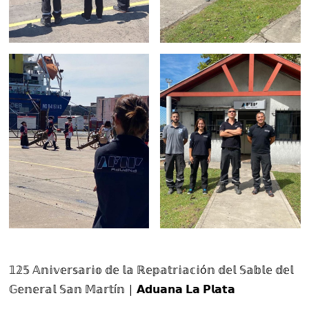
𝟙𝟚𝟝 𝔸𝕟𝕚𝕧𝕖𝕣𝕤𝕒𝕣𝕚𝕠 𝕕𝕖 𝕝𝕒 ℝ𝕖𝕡𝕒𝕥𝕣𝕚𝕒𝕔𝕚ó𝕟 𝕕𝕖𝕝 𝕊𝕒𝕓𝕝𝕖 𝕕𝕖𝕝
𝔾𝕖𝕟𝕖𝕣𝕒𝕝 𝕊𝕒𝕟 𝕄𝕒𝕣𝕥í𝕟 | 𝗔𝗱𝘂𝗮𝗻𝗮 𝗟𝗮 𝗣𝗹𝗮𝘁𝗮